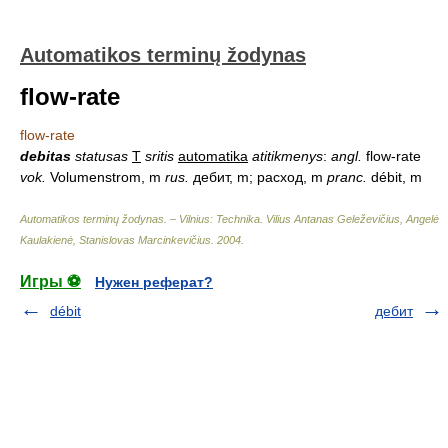
Automatikos terminų žodynas
flow-rate
flow-rate
debitas
statusas
T
sritis
automatika
atitikmenys
:
angl.
flow-rate
vok.
Volumenstrom, m
rus.
дебит, m; расход, m
pranc.
débit, m
Automatikos terminų žodynas. – Vilnius: Technika
.
Vilius Antanas Geleževičius, Angelė
Kaulakienė, Stanislovas Marcinkevičius
.
2004
.
Игры ⚽
Нужен реферат?
débit
дебит