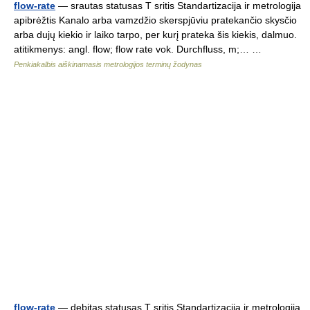
flow-rate
— srautas statusas T sritis Standartizacija ir metrologija
apibrėžtis Kanalo arba vamzdžio skerspjūviu pratekančio skysčio
arba dujų kiekio ir laiko tarpo, per kurį prateka šis kiekis, dalmuo.
atitikmenys: angl. flow; flow rate vok. Durchfluss, m;… …
Penkiakalbis aiškinamasis metrologijos terminų žodynas
flow-rate
— debitas statusas T sritis Standartizacija ir metrologija