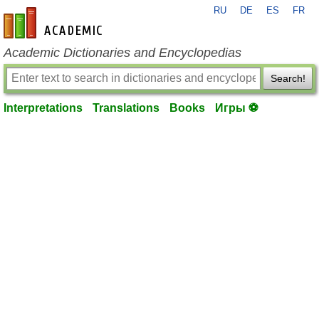
RU
DE
ES
FR
en-academic.com
Academic Dictionaries and Encyclopedias
Search!
Interpretations
Translations
Books
Игры ⚽