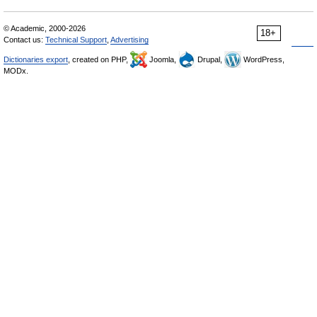
© Academic, 2000-2026
18+
Contact us:
Technical Support
,
Advertising
Dictionaries export
, created on PHP,
Joomla,
Drupal,
WordPress,
MODx.