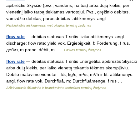
apibrėžtis Skysčio (pvz., vandens, naftos) arba dujų kiekis, per
vienetinį laiko tarpą tiekiamas vartotojui. Pvz., gręžinio debitas,
vamzdžio debitas, paros debitas. atitikmenys: angl.… …
Penkiakalbis aiškinamasis metrologijos terminų žodynas
flow rate
— debitas statusas T sritis fizika atitikmenys: angl.
discharge; flow rate; yield vok. Ergiebigkeit, f; Förderung, f rus.
дебит, m pranc. débit, m …
Fizikos terminų žodynas
flow rate
— debitas statusas T sritis Energetika apibrėžtis Skysčio
arba dujų kiekis, per laiko vienetą tekantis tėkmės skerspjūviu.
Debito matavimo vienetai – l/s, kg/s, m³/s, m³/h ir kt. atitikmenys:
angl. flow rate vok. Durchfluâ, m; Durchfluâmenge, f rus …
Aiškinamasis šiluminės ir branduolinės technikos terminų žodynas