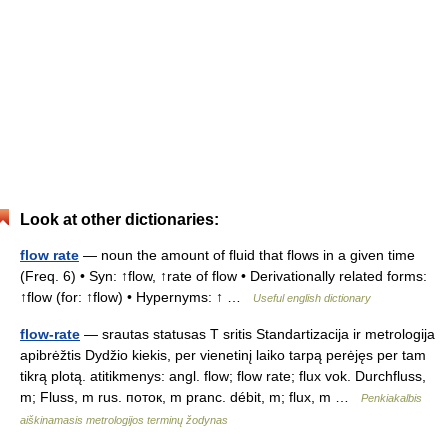
Look at other dictionaries:
flow rate
— noun the amount of fluid that flows in a given time
(Freq. 6) • Syn: ↑flow, ↑rate of flow • Derivationally related forms:
↑flow (for: ↑flow) • Hypernyms: ↑ …
Useful english dictionary
flow-rate
— srautas statusas T sritis Standartizacija ir metrologija
apibrėžtis Dydžio kiekis, per vienetinį laiko tarpą perėjęs per tam
tikrą plotą. atitikmenys: angl. flow; flow rate; flux vok. Durchfluss,
m; Fluss, m rus. поток, m pranc. débit, m; flux, m …
Penkiakalbis
aiškinamasis metrologijos terminų žodynas