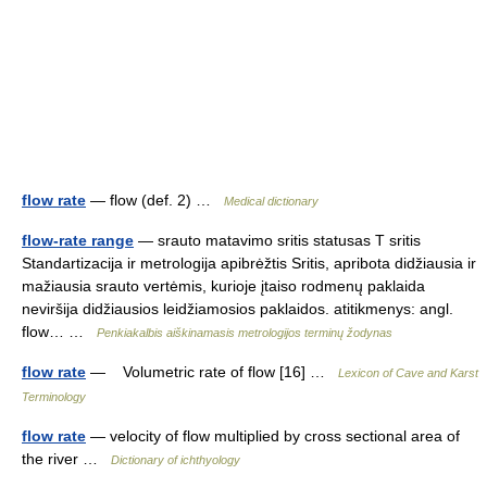
flow rate
— flow (def. 2) …
Medical dictionary
flow-rate range
— srauto matavimo sritis statusas T sritis
Standartizacija ir metrologija apibrėžtis Sritis, apribota didžiausia ir
mažiausia srauto vertėmis, kurioje įtaiso rodmenų paklaida
neviršija didžiausios leidžiamosios paklaidos. atitikmenys: angl.
flow… …
Penkiakalbis aiškinamasis metrologijos terminų žodynas
flow rate
— Volumetric rate of flow [16] …
Lexicon of Cave and Karst
Terminology
flow rate
— velocity of flow multiplied by cross sectional area of
the river …
Dictionary of ichthyology